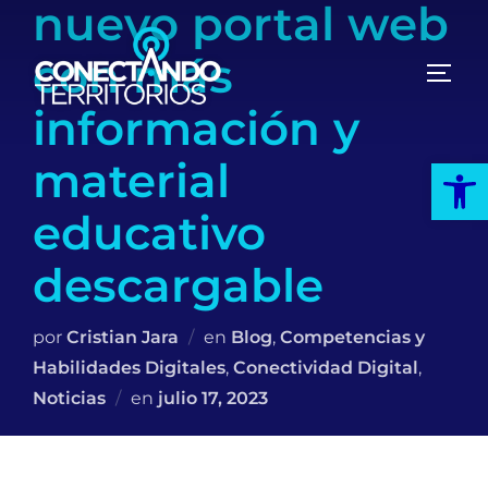
nuevo portal web
Saltar
al
con más
contenido
ALTE
información y
Abrir
material
educativo
descargable
por
Cristian Jara
en
Blog
,
Competencias y
Habilidades Digitales
,
Conectividad Digital
,
Publicado
Noticias
en
julio 17, 2023
el