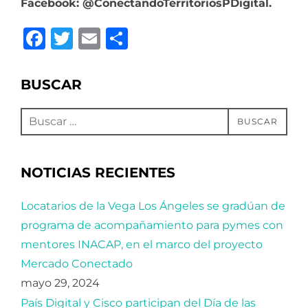
Facebook: @ConectandoTerritoriosPDigital.
F
T
E
C
a
w
m
o
c
it
ai
m
BUSCAR
e
te
l
p
Buscar:
b
r
ar
BUSCAR
o
ti
o
r
NOTICIAS RECIENTES
k
Locatarios de la Vega Los Ángeles se gradúan de
programa de acompañamiento para pymes con
mentores INACAP, en el marco del proyecto
Mercado Conectado
mayo 29, 2024
País Digital y Cisco participan del Día de las