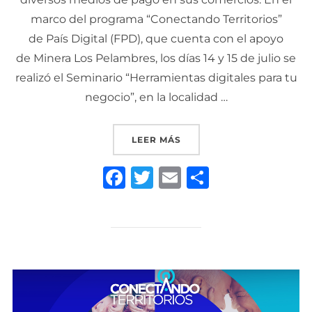
marco del programa “Conectando Territorios”
de País Digital (FPD), que cuenta con el apoyo
de Minera Los Pelambres, los días 14 y 15 de julio se
realizó el Seminario “Herramientas digitales para tu
negocio”, en la localidad …
«“CONECTANDO TERRITOR
LEER MÁS
F
T
E
C
a
w
m
o
c
it
ai
m
e
te
l
p
b
r
ar
o
ti
o
r