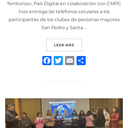
Territorios», País Digital en colaboración con CMPC
hizo entrega de teléfonos celulares a los
participantes de los clubes de personas mayores
San Pedro y Santa …
«PAÍS DIGITAL ENTREGA 
LEER MÁS
F
T
E
C
a
w
m
o
c
it
ai
m
e
te
l
p
b
r
ar
o
ti
o
r
k