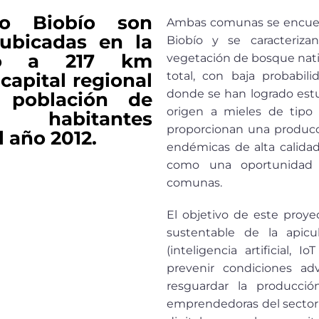
to Biobío son
Ambas comunas se encuent
 ubicadas en la
Biobío y se caracteriz
io a 217 km
vegetación de bosque nati
apital regional
total, con baja probabil
donde se han logrado estu
 población de
origen a mieles de tipo
habitantes
proporcionan una producc
 año 2012.
endémicas de alta calidad, 
como una oportunidad 
comunas.
El objetivo de este proye
sustentable de la apicu
(inteligencia artificial
prevenir condiciones a
resguardar la producci
emprendedoras del sector 