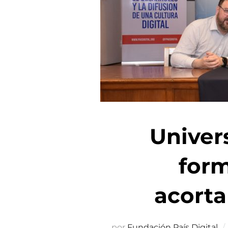
Univers
form
acorta
por
Fundación País Digital