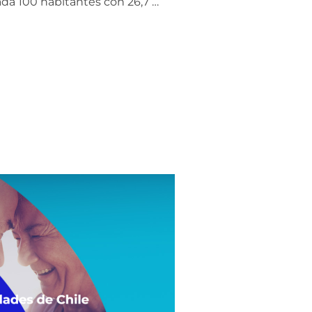
ada 100 habitantes con 26,7 …
TAL»