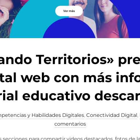
ndo Territorios» pr
tal web con más inf
ial educativo desca
etencias y Habilidades Digitales
,
Conectividad Digital
,
comentarios
s secciones para compartir videos destacados, fotos de la