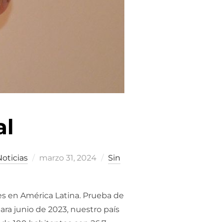
al
Publicado
oticias
marzo 31, 2024
Sin
el
les en América Latina. Prueba de
ara junio de 2023, nuestro país