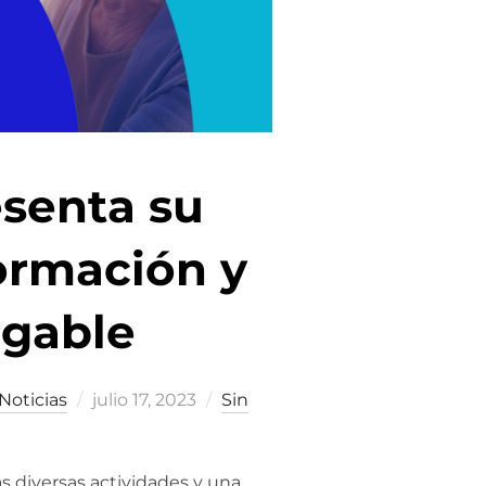
esenta su
ormación y
rgable
Publicado
Noticias
julio 17, 2023
Sin
el
s diversas actividades y una