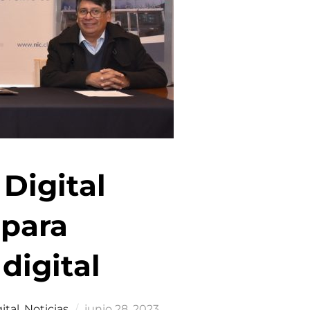
 Digital
 para
digital
Publicado
ital
,
Noticias
junio 28, 2023