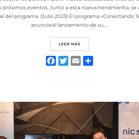
 próximos eventos. Junto a esta nueva herramienta, se ac
l del programa. (Julio 2023) El programa «Conectando Ter
anuncia el lanzamiento de su …
««CONECTANDO TERRITOR
LEER MÁS
F
T
E
C
a
w
m
o
c
it
ai
m
e
te
l
p
b
r
ar
o
ti
o
r
k