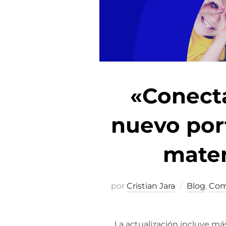
«Conecta
nuevo por
mater
por
Cristian Jara
Blog
,
Comp
La actualización incluye má