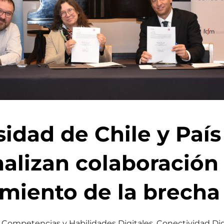
idad de Chile y País
alizan colaboración
miento de la brecha 
Competencias y Habilidades Digitales
,
Conectividad Dig