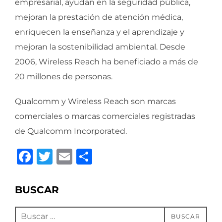
empresarial, ayudan en la seguridad pública,
mejoran la prestación de atención médica,
enriquecen la enseñanza y el aprendizaje y
mejoran la sostenibilidad ambiental. Desde
2006, Wireless Reach ha beneficiado a más de
20 millones de personas.
Qualcomm y Wireless Reach son marcas
comerciales o marcas comerciales registradas
de Qualcomm Incorporated.
F
T
E
C
a
w
m
o
c
it
ai
m
BUSCAR
e
te
l
p
Buscar:
b
r
ar
BUSCAR