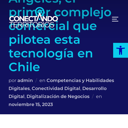
Saltar
primer complejo
al
contenido
ALTE
comercial que
pilotea esta
Abrir
tecnología en
Chile
por
admin
en
Competencias y Habilidades
Digitales
,
Conectividad Digital
,
Desarrollo
Publicado
Digital
,
Digitalización de Negocios
en
el
noviembre 15, 2023